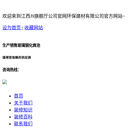
欢迎来到江西J9旗舰厅公司官网环保建材有限公司官方网站~
设为首页
|
收藏网站
生产销售玻璃钢化粪池
值得您信赖的供应商
咨询热线：
首页
关于我们
装修知识
装修百科
联系我们