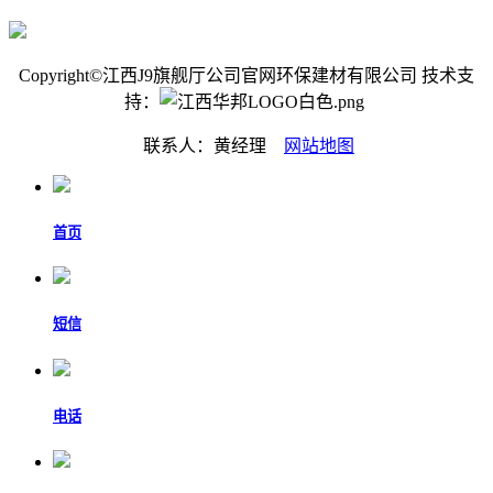
Copyright©江西J9旗舰厅公司官网环保建材有限公司 技术支
持：
联系人：黄经理
网站地图
首页
短信
电话