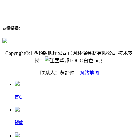
友情链接：
Copyright©江西J9旗舰厅公司官网环保建材有限公司 技术支
持：
联系人：黄经理
网站地图
首页
短信