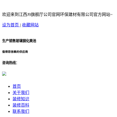
欢迎来到江西J9旗舰厅公司官网环保建材有限公司官方网站~
设为首页
|
收藏网站
生产销售玻璃钢化粪池
值得您信赖的供应商
咨询热线：
首页
关于我们
装修知识
装修百科
联系我们