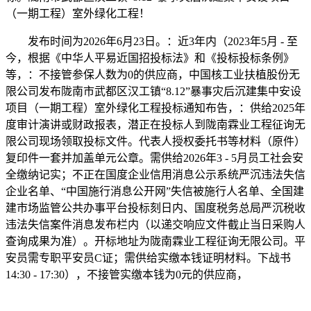
（一期工程）室外绿化工程！
发布时间为2026年6月23日。：近3年内（2023年5月 - 至
今，根据《中华人平易近国招投标法》和《投标投标条例》
等，：不接管参保人数为0的供应商，中国核工业扶植股份无
限公司发布陇南市武都区汉工镇“8.12”暴事灾后沉建集中安设
项目（一期工程）室外绿化工程投标通知布告，：供给2025年
度审计演讲或财政报表，潜正在投标人到陇南霖业工程征询无
限公司现场领取投标文件。代表人授权委托书等材料（原件）
复印件一套并加盖单元公章。需供给2026年3 - 5月员工社会安
全缴纳记实；不正在国度企业信用消息公示系统严沉违法失信
企业名单、“中国施行消息公开网”失信被施行人名单、全国建
建市场监管公共办事平台投标刻日内、国度税务总局严沉税收
违法失信案件消息发布栏内（以递交响应文件截止当日采购人
查询成果为准）。开标地址为陇南霖业工程征询无限公司。平
安员需专职平安员C证；需供给实缴本钱证明材料。下战书
14:30 - 17:30），不接管实缴本钱为0元的供应商，