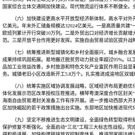
国家综合立体交通网加快建设。现代物流运行体系不断健全。全国充电
（六）加快建设更高水平开放型经济新体制，高水平对外开放取得
亿美元。年末外汇储备规模达32024亿美元。一是高质量共建
欧班列累计开行突破10万列。二是外贸出口对经济增长贡献增
范。三是开放平台作用更好发挥。实施自由贸易试验区提升战
（七）统筹推进新型城镇化和乡村全面振兴，城乡融合发展
成果持续巩固拓展。易地搬迁脱贫劳动力就业率超过95%。以
品加工业效益改善，乡村旅游和特色文化产业富民作用日益显著
务。城镇老旧小区改造新开工5.8万个。扎实推进成渝地区双
（八）统筹实施区域协调发展战略，区域经济布局更趋优化
体化发展示范区改革授权压茬推进。横琴粤澳深度合作区封关“
海南自由贸易港封关准备工作有序开展。进一步推动西部大开
区加快崛起的若干政策措施出台实施。东部地区加快推进现代
（九）坚定不移推进生态文明建设，全面绿色转型取得积极
保护修复不断强化。全面启动“三北”工程三大标志性战役。完
得积极进展。加快构建碳排放双控制度体系，推进国家碳达峰试