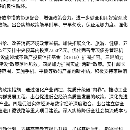
善的良性循环。
开放举措的协调配合，增强政策合力。进一步健全和用好宏观政
效能。出台实施政策能早则早、宁早勿晚，保证足够力度。强化
给、改善消费环境政策举措。加快拓展文化、旅游、健康、养
年安排中央预算内投资7350亿元。优化完善专项债券管理机
设施领域不动产投资信托基金（REITs）扩围扩容。三是加力
软建设”政策落地见效。四是加力扩围实施“两新”政策。安排超长
支持范围，实施手机、平板等数码产品购新补贴，积极支持家装消
政策措施，通过强化产业调控、提质升级破“内卷”。推动工业
集群发展工程。出台促进低空经济高质量发展的政策。深化先进
产业。四是促进实体经济与数字经济深度融合。出台建立健全
推进川藏铁路等重大项目建设。深入实施降低全社会物流成本专
动计划。支持高等教育提质升级，加强基础学科、新兴学科、