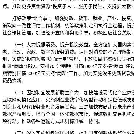
点。推动更多资金资源“投资于人”、服务于民生，支持扩大就
打好政策“组合拳”。加强财政、货币、就业、产业、投资、
策取向一致性评估工作机制，统筹政策制定和执行全过程，提
社会预期管理，加强经济宣传和舆论引导，积极回应社会关切
（一）大力提振消费、提升投资效益，全方位扩大国内需求
老、托幼、家政、数字等服务消费。清理对消费的不合理限制。
制，实施好投向领域“负面清单”管理、下放项目审核权限等措施
推进“两重”建设。安排超长期特别国债8000亿元支持“两重
期特别国债5000亿元支持“两新”工作。加力实施设备更新
费品换新。
（二）因地制宜发展新质生产力，加快建设现代化产业体系。
互联网规模化应用，实施制造业数字化转型行动和绿色低碳发
制造业和现代服务业融合发展试点。三是加快布局建设未来产
数据产权制度、培育全国一体化数据市场、促进数据交易机构
项行动。推动各种运输方式规则标准统一协同。
（三）深入实施科教兴国战略，提升国家创新体系整体效能