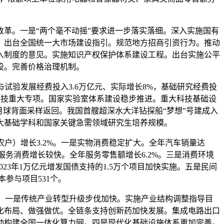
。
革。一是“两个毫不动摇”要求进一步落实落细。深入实施国有
。出台全国统一大市场建设指引。规范地方招商引资行为。推动
入制度的意见。实施知识产权保护体系建设工程。出台实施公平
设。完善价格治理机制。
试验发展经费投入3.6万亿元、实际增长8%，基础研究经费投
家科技重大专项。国家实验室体系建设稳步推进。重大科技基础设
月球背面采样返回。我国首艘超深水大洋钻探船“梦想”号建成入
大基础学科和国家关键急需领域研究生培养规模。
户）增长3.2%。一是实物消费稳定扩大。全年汽车销量达
。二是服务消费增长较快。全年服务零售额增长6.2%。三是消费环境
3年1万亿元增发国债支持的1.5万个项目加快实施。五是民间
参与项目531个。
%。一是传统产业转型升级步伐加快。实施产业结构调整指导目
优化布局、做强做优。全链条支持创新药加快发展。集成电路出口
推动构建全国一体化算力网。四是现代化基础设施体系更加完善。