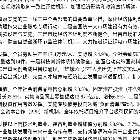
。健全宏观政策取向一致性评估机制。加强经济形势和政策宣传解读
实党的二十届三中全会部署的重要改革举措，深化经济体制改
清理拖欠企业账款专项行动。二是全国统一大市场建设有力有效
罚款设定与实施。三是市场经济基础制度不断健全。出善市场准
实。健全自然垄断环节监管体制机制。大力推进绿证绿电市场建
员劳动生产率17.4万元/人、实际增长4.9%，全社会研究与
拥有量达到14件。一是科技创新体系持续健全。全面启动实施国
二是重大创新成果持续涌现。“嫦娥六号”在人类历史上首次实现
进迈出新步伐。完善人才培养与经济社会发展需求适配机制，扩
全年社会消费品零售总额增长3.5%，固定资产投资（不含农
辆、增长35.5%。实物商品网上零售额达12.8万亿元、增长6.5%
资作用有效发挥。实施专项债券投向领域“负面清单”管理。202
社会资本合作（PPP）新机制。全年依托项目推介平台吸引民间资本
上高技术制造业、装备制造业增加值分别增长8.9%、7.7
是新兴产业加快发展和未来产业有序布局。支持新能源汽车骨干企业
。三是数字经济创新发展。制定实施数字经济高质量发展政策。