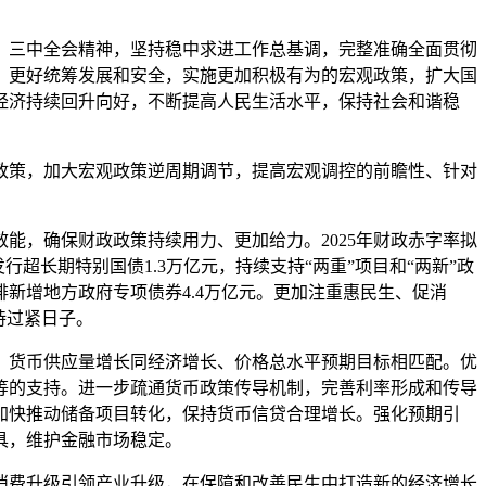
三中全会精神，坚持稳中求进工作总基调，完整准确全面贯彻
，更好统筹发展和安全，实施更加积极有为的宏观政策，扩大国
经济持续回升向好，不断提高人民生活水平，保持社会和谐稳
策，加大宏观政策逆周期调节，提高宏观调控的前瞻性、针对
，确保财政政策持续用力、更加给力。2025年财政赤字率拟
拟发行超长期特别国债1.3万亿元，持续支持“两重”项目和“两新”政
排新增地方政府专项债券4.4万亿元。更加注重惠民生、促消
持过紧日子。
货币供应量增长同经济增长、价格总水平预期目标相匹配。优
等的支持。进一步疏通货币政策传导机制，完善利率形成和传导
加快推动储备项目转化，保持货币信贷合理增长。强化预期引
具，维护金融市场稳定。
费升级引领产业升级，在保障和改善民生中打造新的经济增长