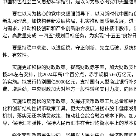
中国特色社会主义思想科学指引，是以习为核心的党中央坚强
要在以习为核心的党中央坚强领导下，以习新时代中国特色
新发展理念，加快构建新发展格局，扎实推动高质量发展，进
内需求，推动科技创新和产业创新融合发展，稳住楼市股市，
定，高质量完成“十四五”规划目标任务，为实现“十五五”良好
要坚持稳中求进、以进促稳，守正创新、先立后破，系统集
性、有效性。
实施更加积极的财政政策。提高财政赤字率，加大财政支出强
按4%左右安排，比2024年高1个百分点，赤字规模5.66万亿元
策实施。拟发行特别国债5000亿元，支持国有大型商业银行补
费、增后劲，中央财政加大对地方一般性转移支付力度，向困难
实施适度宽松的货币政策。发挥好货币政策工具总量和结构
化和创新结构性货币政策工具，更大力度促进楼市股市健康发
机制，落实无还本续贷政策，推动社会综合融资成本下降。加
导，保持汇率弹性，保持人民币汇率在合理均衡水平上的基本
强化宏观政策民生导向。坚持以人民为中心，经济政策的着