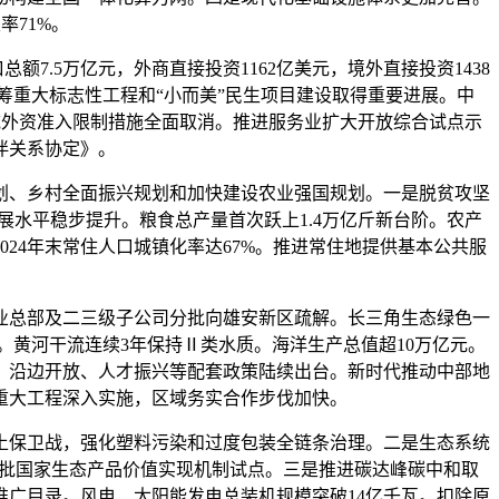
率71%。
.5万亿元，外商直接投资1162亿美元，境外直接投资1438
统筹重大标志性工程和“小而美”民生项目建设取得重要进展。中
领域外资准入限制措施全面取消。推进服务业扩大开放综合试点示
伴关系协定》。
、乡村全面振兴规划和加快建设农业强国规划。一是脱贫攻坚
展水平稳步提升。粮食总产量首次跃上1.4万亿斤新台阶。农产
24年末常住人口城镇化率达67%。推进常住地提供基本公共服
总部及二三级子公司分批向雄安新区疏解。长三角生态绿色一
。黄河干流连续3年保持Ⅱ类水质。海洋生产总值超10万亿元。
、沿边开放、人才振兴等配套政策陆续出台。新时代推动中部地
重大工程深入实施，区域务实合作步伐加快。
保卫战，强化塑料污染和过度包装全链条治理。二是生态系统
展首批国家生态产品价值实现机制试点。三是推进碳达峰碳中和取
推广目录。风电、太阳能发电总装机规模突破14亿千瓦。扣除原