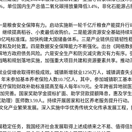
%，单位国内生产总值二氧化碳排放量降低3.4%，非化石能源占
粮食安全保障有力。启动实施新一轮千亿斤粮食产能提升行动。
动。继续提高稻谷、小麦最低收购价。二是能源资源安全基础持
.8亿吨标准煤。加快构建大国储备体系。三是产业链供应链韧性
警和及时处置。四是数据安全保障能力不断强化。出台《网络数
解地方政府债务风险。六是安全生产和防灾减灾救灾有力有序。
战略和规划落地实施，加强重大项目共建和资源要素共享。推动
增收取得积极成效。城镇新增就业1256万人，城镇调查失业率平
。年末参加基本养老保险人数10.7亿人，其中，参加城镇职工基本
疗保险财政补助标准提高至每人每年670元。全年跨省异地就医直
更加完善。国家奖助学金提标扩面、助学贷款提额降息，惠及学生
（助理）医师数3.59人。持续开展居家和社区养老服务提升行
事业和文化产业繁荣发展。深入实施中华优秀传统文化传承发展工程
稳定任务，我国经济社会发展取得上述成绩来之不易、值得倍加