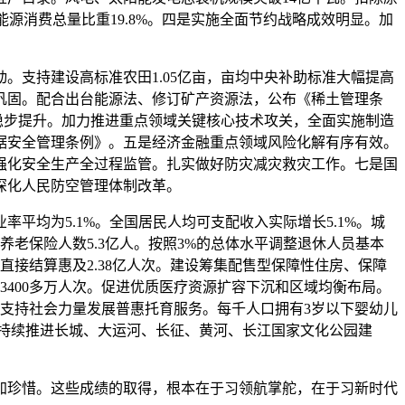
能源消费总量比重19.8%。四是实施全面节约战略成效明显。加
支持建设高标准农田1.05亿亩，亩均中央补助标准大幅提高
续巩固。配合出台能源法、修订矿产资源法，公布《稀土管理条
稳步提升。加力推进重点领域关键核心技术攻关，全面实施制造
据安全管理条例》。五是经济金融重点领域风险化解有序有效。
强化安全生产全过程监管。扎实做好防灾减灾救灾工作。七是国
深化人民防空管理体制改革。
均为5.1%。全国居民人均可支配收入实际增长5.1%。城
养老保险人数5.3亿人。按照3%的总体水平调整退休人员基本
接结算惠及2.38亿人次。建设筹集配售型保障性住房、保障
3400多万人次。促进优质医疗资源扩容下沉和区域均衡布局。
动。支持社会力量发展普惠托育服务。每千人口拥有3岁以下婴幼儿
，持续推进长城、大运河、长征、黄河、长江国家文化公园建
珍惜。这些成绩的取得，根本在于习领航掌舵，在于习新时代