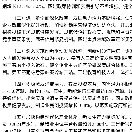
别增长12.3%、3.6%。四是政策协调和预期引导不断增强
（二）进一步全面深化改革，发展动力活力不断增强。认真落
企业改革深化提升行动。加快推动民营经济促进法立法。开展
招标投标市场规范健康发展。规范涉企行政检查，规范和监督
竞争审查条例。完善信用修复机制。四是重点领域改革走深走
（三）深入实施创新驱动发展战略，创新引领作用进一步发挥。全
入占研发经费投入比重为6.91%，每万人口高价值发明专利
施已有39个投入运行。健全企业主导的产学研深度融合体系。
列。第五座南极考察站秦岭站开站。三是教育科技人才一体推
（四）积极激发消费活力、提高投资效益，内需潜力不断释放。
3143.6万辆、增长4.5%，其中，新能源汽车销量达1287万
持续优化。出台实施《消费者权益保护法实施条例》。四是政府投
投资健康发展。制造业民间投资增长10.8%。规范实施政府和
（五）加快构建现代化产业体系，新质生产力稳步发展。规模以
录（2024年本）。制造业中试平台数量超过2400个。二
2981亿块。具有全球竞争力的人工智能产品和服务不断涌现