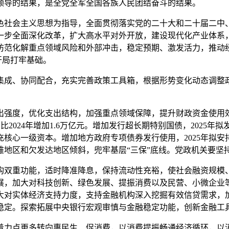
领导的结果，是全党全军全国各族人民团结奋斗的结果。
社会主义思想为指导，全面贯彻落实党的二十大和二十届二中、
一步全面深化改革，扩大高水平对外开放，建设现代化产业体系
防范化解重点领域风险和外部冲击，稳定预期、激发活力，推动
开局打牢基础。
成、协同配合，充实完善政策工具箱，根据形势变化动态调整政
度，优化支出结构，加强重点领域保障，提升财政资金使用效能
，比2024年增加1.6万亿元。增加发行超长期特别国债，2025年
充核心一级资本。增加地方政府专项债券发行使用，2025年拟安
地区和欠发达地区倾斜，兜牢基层“三保”底线。党政机关要坚
双重功能，适时降准降息，保持流动性充裕，使社会融资规模、
展，加大对科技创新、绿色发展、提振消费以及民营、小微企业
大对实体经济支持力度，支持金融机构深入挖掘有效信贷需求，
稳定。探索拓展中央银行宏观审慎与金融稳定功能，创新金融工
力点更多转向惠民生、促消费，以消费提振畅通经济循环，以消