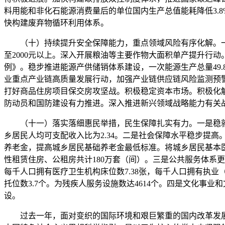
料用能和非化石能源消费量后的单位国内生产总值能耗降低3.8
快构建废弃物循环利用体系。
（十）持续提升安全保障能力，重点领域风险有序化解。一是
至2000元以上。深入开展粮油等主要作物大面积单产提升行
例》。稳步推进能源产供储销体系建设，一次能源生产总量49
业重点产业链高质量发展行动，加强产业链供应链风险监测预
打好商品住房项目保交房攻坚战。积极稳定资本市场。积极化
防动员和国防建设有力推进。深入推进新兴领域战略能力有关
（十一）落实落细惠民举措，民生保障扎实有力。一是稳就业促
乡居民人均可支配收入比为2.34。二是社会保障水平稳步提高
养老金，提高城乡居民基础养老金最低标准。将城乡居民基本医
性租赁住房、公租房共计180万套（间）。三是公共服务体系
每千人口拥有医疗卫生机构床位数7.38张，每千人口拥有执业
托位数3.7个。为残疾人服务设施数达4614个。四是文化
设。
过去一年，面对变织的国际环境和艰巨繁重的国内改革发展