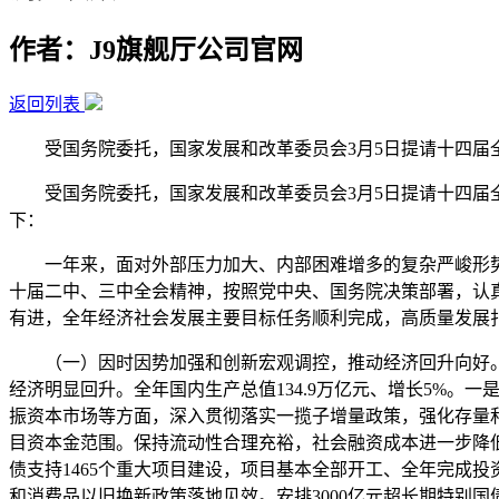
作者：J9旗舰厅公司官网
返回列表
受国务院委托，国家发展和改革委员会3月5日提请十四届全国
受国务院委托，国家发展和改革委员会3月5日提请十四届全国
下：
一年来，面对外部压力加大、内部困难增多的复杂严峻形势
十届二中、三中全会精神，按照党中央、国务院决策部署，认真
有进，全年经济社会发展主要目标任务顺利完成，高质量发展
（一）因时因势加强和创新宏观调控，推动经济回升向好。扎
经济明显回升。全年国内生产总值134.9万亿元、增长5%
振资本市场等方面，深入贯彻落实一揽子增量政策，强化存量和
目资本金范围。保持流动性合理充裕，社会融资成本进一步降低
债支持1465个重大项目建设，项目基本全部开工、全年完成
和消费品以旧换新政策落地见效。安排3000亿元超长期特别国