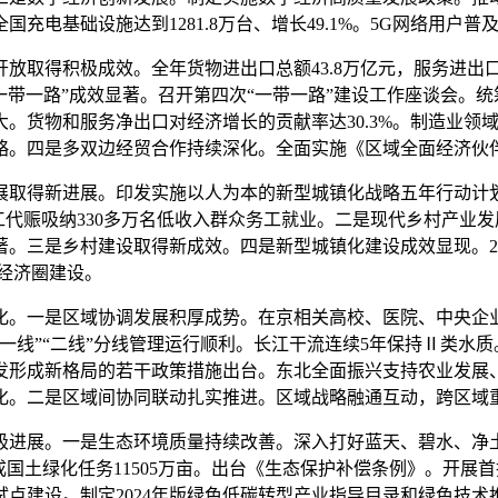
基础设施达到1281.8万台、增长49.1%。5G网络用户普及
积极成效。全年货物进出口总额43.8万亿元，服务进出口总额7
“一带一路”成效显著。召开第四次“一带一路”建设工作座谈会。
大。货物和服务净出口对经济增长的贡献率达30.3%。制造业
略。四是多双边经贸合作持续深化。全面实施《区域全面经济伙
取得新进展。印发实施以人为本的新型城镇化战略五年行动计划
工代赈吸纳330多万名低收入群众务工就业。二是现代乡村产业发
。三是乡村建设取得新成效。四是新型城镇化建设成效显现。20
城经济圈建设。
。一是区域协调发展积厚成势。在京相关高校、医院、中央企业
一线”“二线”分线管理运行顺利。长江干流连续5年保持Ⅱ类水质
发形成新格局的若干政策措施出台。东北全面振兴支持农业发展
化。二是区域间协同联动扎实推进。区域战略融通互动，跨区域
进展。一是生态环境质量持续改善。深入打好蓝天、碧水、净土
成国土绿化任务11505万亩。出台《生态保护补偿条例》。开
点建设。制定2024年版绿色低碳转型产业指导目录和绿色技术