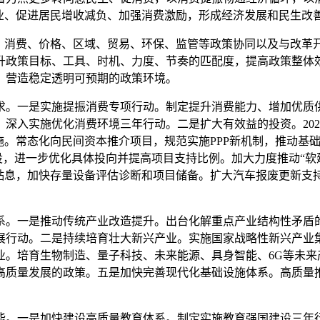
业、促进居民增收减负、加强消费激励，形成经济发展和民生改
消费、价格、区域、贸易、环保、监管等政策协同以及与改革
升政策目标、工具、时机、力度、节奏的匹配度，提高政策整体
，营造稳定透明可预期的政策环境。
。一是实施提振消费专项行动。制定提升消费能力、增加优质供
深入实施优化消费环境三年行动。二是扩大有效益的投资。2025
。常态化向民间资本推介项目，规范实施PPP新机制，推动基础
”建设，进一步优化具体投向并提高项目支持比例。加大力度推动“
贷款贴息，加快存量设备评估诊断和项目储备。扩大汽车报废更新
一是推动传统产业改造提升。出台化解重点产业结构性矛盾的
展行动。二是持续培育壮大新兴产业。实施国家战略性新兴产业
业。培育生物制造、量子科技、未来能源、具身智能、6G等未来
高质量发展的政策。五是加快完善现代化基础设施体系。高质量
。一是加快建设高质量教育体系。制定实施教育强国建设三年行