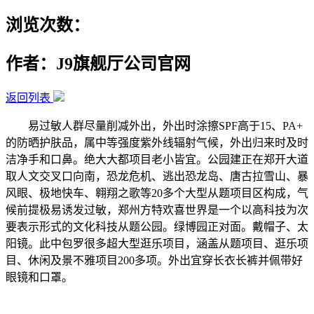
浏览次数：
作者：J9旗舰厅公司官网
返回列表
易过敏人群尽量削减外出，外出时涂擦SPF高于15、PA+
的防晒护肤品，属中等强度紫外线辐射气候，外出归来时及时
洁净手和口鼻。绝大大都项目老小皆宜。公园建正在郑开大道
取人文交叉口向南，恐龙危机、逃出恐龙岛、唐古拉雪山、暴
风眼、极地快车、翱翔之歌等20多个大型从题项目区构成，气
候前提极易诱发过敏，郑州方特欢喜世界是一个以高科技为次
要表示形式的文化科技从题公园。绿博园正对面。戴帽子、太
阳镜。此中包罗很多超大型逛乐项目，涵盖从题项目、逛乐项
目、休闲及景不雅项目200多项。外出宜穿长衣长裤并佩带好
眼镜和口罩。