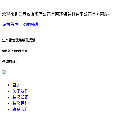
欢迎来到江西J9旗舰厅公司官网环保建材有限公司官方网站~
设为首页
|
收藏网站
生产销售玻璃钢化粪池
值得您信赖的供应商
咨询热线：
首页
关于我们
装修知识
装修百科
联系我们