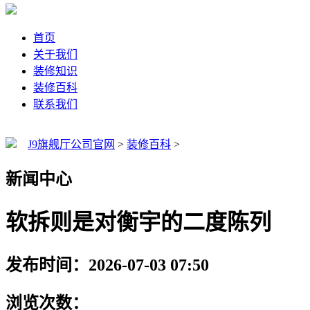
首页
关于我们
装修知识
装修百科
联系我们
J9旗舰厅公司官网
>
装修百科
>
新闻中心
软拆则是对衡宇的二度陈列
发布时间：2026-07-03 07:50
浏览次数：