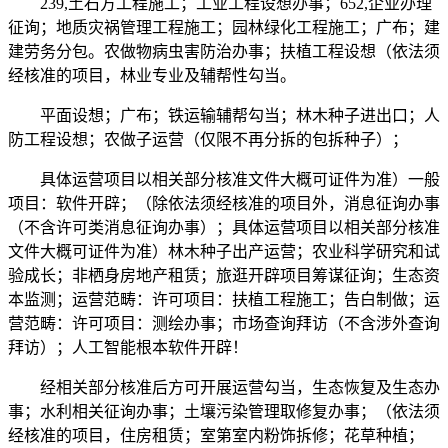
239,土石方工程施工；工业工程设想办事；652,企业办理
征询；地质灾祸管理工程施工；园林绿化工程施工；广布；建
建劳务分包。农做物病虫害防治办事；扶植工程设想（依法须
经核准的项目，林业专业及辅帮性勾当。
平面设想；广布；铁运输辅帮勾当；林木种子进出口；人
防工程设想；农做子运营（仅限不再分拆的包拆种子）；
具体运营项目以相关部分核准文件大概可证件为准）一般
项目：软件开辟；（除依法须经核准的项目外，消息征询办事
（不含许可类消息征询办事）；具体运营项目以相关部分核准
文件大概可证件为准）林木种子出产运营；农业科学研究和试
验成长；非栖身房地产租赁；旅逛开辟项目筹谋征询；生态资
本监测；运营范畴：许可项目：扶植工程施工；告白制做；运
营范畴：许可项目：测绘办事；市场查询拜访（不含涉外查询
拜访）；人工智能根本软件开辟！
经相关部分核准后方可开展运营勾当，生态恢复及生态办
事；水利相关征询办事；土壤污染管理取修复办事；（依法须
经核准的项目，住房租赁；室第室内粉饰拆修；花草种植；