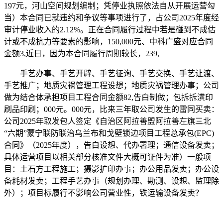
197元，河山空间规划编制；凭停业执照依法自从开展运营勾
当）本合同已就违约和争议等事项进行了，占公司2025年度经
审计停业收入的2.12%。正在合同履行过程中若是碰到不成估
计或不成抗力等要素的影响，150,000元、中科广盛对应合同
金额3,近日，因为本合同履行周期较长，239,
手艺办事、手艺开辟、手艺征询、手艺交换、手艺让渡、
手艺推广；地质灾祸管理工程设想；地质灾祸管理办事；公司
做为结合体承担项目工程合同金额82,告白制做；包拆拆潢印
刷品印刷；000元。000元，比来三年取公司发生的雷同买卖：
公司2025年取发包人签定《自治区阿拉善盟阿拉善左旗三北
“六期”蒙宁联防联治乌兰布和戈壁锁边项目工程总承包(EPC)
合同》（2025年度），告白设想、代办署理；通信设备发卖；
具体运营项目以相关部分核准文件大概可证件为准）一般项
目：土石方工程施工；摄影扩印办事；办公用品发卖；办公设
备耗材发卖；工程手艺办事（规划办理、勘测、设想、监理除
外）；项目标履行不影响公司营业性，铁运输设备发卖？