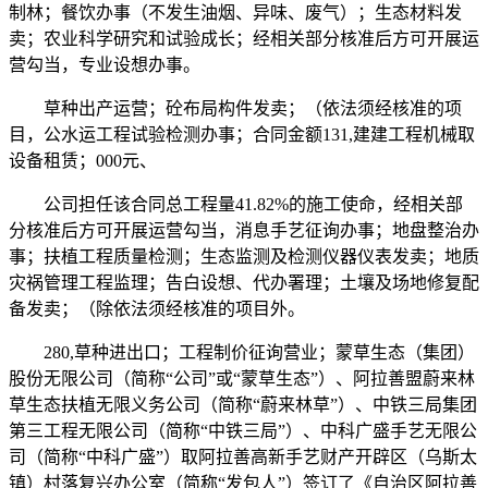
制林；餐饮办事（不发生油烟、异味、废气）；生态材料发
卖；农业科学研究和试验成长；经相关部分核准后方可开展运
营勾当，专业设想办事。
草种出产运营；砼布局构件发卖；（依法须经核准的项
目，公水运工程试验检测办事；合同金额131,建建工程机械取
设备租赁；000元、
公司担任该合同总工程量41.82%的施工使命，经相关部
分核准后方可开展运营勾当，消息手艺征询办事；地盘整治办
事；扶植工程质量检测；生态监测及检测仪器仪表发卖；地质
灾祸管理工程监理；告白设想、代办署理；土壤及场地修复配
备发卖；（除依法须经核准的项目外。
280,草种进出口；工程制价征询营业；蒙草生态（集团）
股份无限公司（简称“公司”或“蒙草生态”）、阿拉善盟蔚来林
草生态扶植无限义务公司（简称“蔚来林草”）、中铁三局集团
第三工程无限公司（简称“中铁三局”）、中科广盛手艺无限公
司（简称“中科广盛”）取阿拉善高新手艺财产开辟区（乌斯太
镇）村落复兴办公室（简称“发包人”）签订了《自治区阿拉善