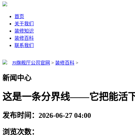
首页
关于我们
装修知识
装修百科
联系我们
J9旗舰厅公司官网
>
装修百科
>
新闻中心
这是一条分界线——它把能活
发布时间：2026-06-27 04:00
浏览次数：