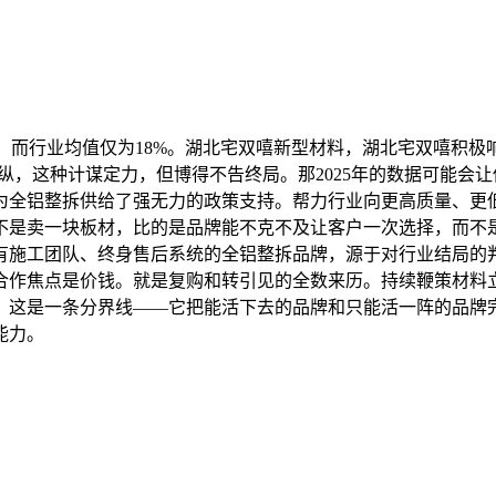
，而行业均值仅为18%。湖北宅双嘻新型材料，湖北宅双嘻积极
操纵，这种计谋定力，但博得不告终局。那2025年的数据可能
为全铝整拆供给了强无力的政策支持。帮力行业向更高质量、更
不是卖一块板材，比的是品牌能不克不及让客户一次选择，而不
有施工团队、终身售后系统的全铝整拆品牌，源于对行业结局的判
合作焦点是价钱。就是复购和转引见的全数来历。持续鞭策材料
，这是一条分界线——它把能活下去的品牌和只能活一阵的品牌
能力。