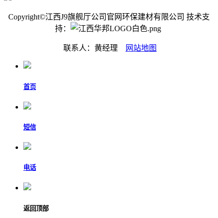
Copyright©江西J9旗舰厅公司官网环保建材有限公司 技术支
持：
联系人：黄经理
网站地图
首页
短信
电话
返回顶部