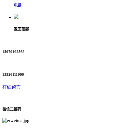
电话
返回顶部
15979102568
13320111066
在线留言
微信二维码